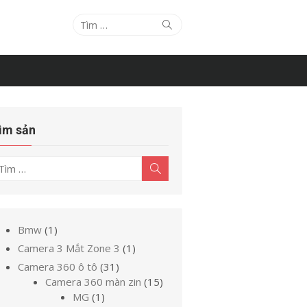
Tìm
Tìm
kiếm
kết
quả
cho:
ìm sản
ìm
Tìm
kiếm
t
uả
o:
1
Bmw
1
sản
1
Camera 3 Mắt Zone 3
1
phẩm
sản
31
Camera 360 ô tô
31
phẩm
sản
15
Camera 360 màn zin
15
1
phẩm
sản
MG
1