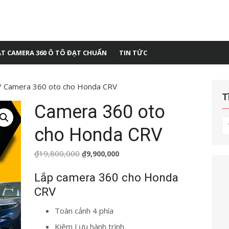
ẶT CAMERA 360 Ô TÔ ĐẠT CHUẨN
TIN TỨC
/ Camera 360 oto cho Honda CRV
T
Camera 360 oto
T
cho Honda CRV
kế
q
Giá
Giá
₫
19,800,000
₫
9,900,000
ch
gốc
hiện
Lắp camera 360 cho Honda
là:
tại
CRV
₫19,800,000.
là:
₫9,900,000.
Toàn cảnh 4 phía
Kiêm Lưu hành trình