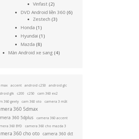
sản
phẩm
2
Vinfast
2
phẩm
sản
6
DVD Android liền 360
6
phẩm
3
sản
Zestech
3
sản
phẩm
1
Honda
1
phẩm
sản
1
Hyundai
1
phẩm
sản
8
Mazda
8
phẩm
sản
4
Màn Android xe sang
4
phẩm
sản
phẩm
 max
accent
android c250
android glc
droid glk
c200
c250
cam 360 ex2
m 360 geely
cam 360 oto
camera 3 mắt
amera 360 5dmax
amera 360 5dplus
camera 360 accent
mera 360 BYD
camera 360 cho mazda 3
amera 360 cho oto
camera 360 dct