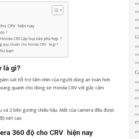
ca
ca
ca
 cho CRV hiện nay
ca
to ?
c
 Honda CRV Lắp loại nào phù hợp ?
ng quy chuẩn cho Honda CRV là gì ?
ca
cho bạn
ca
ca
là gì?
c
iám sát hỗ trợ tầm nhìn của người dùng an toàn hơn
ca
h xung quanh cho dòng xe Honda CRV với giắc cắm
ca
el
ko
u và 2 bên gương chiếu hậu. Mắt của camera đều được
ma
độ nét cao
m
mera 360 độ cho CRV hiện nay
vin