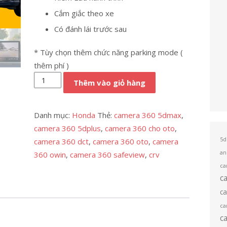
Cắm giắc theo xe
Có đánh lái trước sau
* Tùy chọn thêm chức năng parking mode (
thêm phí )
Camera
Thêm vào giỏ hàng
360
oto
Danh mục:
Honda
Thẻ:
camera 360 5dmax
,
cho
camera 360 5dplus
,
camera 360 cho oto
,
Honda
5d
camera 360 dct
,
camera 360 oto
,
camera
CRV
an
360 owin
,
camera 360 safeview
,
crv
số
ca
lượng
c
c
ca
c