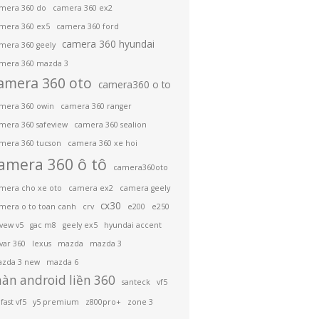
mera 360 do
camera 360 ex2
mera 360 ex5
camera 360 ford
camera 360 hyundai
mera 360 geely
mera 360 mazda 3
amera 360 oto
camera360 o to
mera 360 owin
camera 360 ranger
mera 360 safeview
camera 360 sealion
mera 360 tucson
camera 360 xe hoi
amera 360 ô tô
camera360oto
mera cho xe oto
camera ex2
camera geely
cx30
mera o to toan canh
crv
e200
e250
ivew v5
gac m8
geely ex5
hyundai accent
var 360
lexus
mazda
mazda 3
zda 3 new
mazda 6
àn android liền 360
santeck
vf5
fast vf5
y5 premium
z800pro+
zone 3