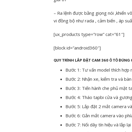
– Ra lệnh được bằng giọng nói ,khiển vô 
vi đồng bộ như rada , cảm biến , áp su
[ux_products type=”row” cat=”61″]
[block id=”android360″]
QUY TRÌNH LẮP ĐẶT CAM 360 Ô TÔ ĐÚNG
Bước 1: Tư vấn model thích hợp 
Bước 2: Nhận xe, kiểm tra và bàn
Bước 3: Tiến hành che phủ mặt ta
Bước 4: Tháo tapbi cửa và gương
Bước 5: Lắp đặt 2 mắt camera v
Bước 6: Gắn mắt camera vào phía 
Bước 7: Nối dây tín hiệu và lắp lại