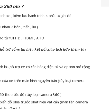
a 360 oto ?
 xe , kiêm lưu hành trình 4 phía tự ghi đè
nhan 2 bên , tiến , lùi )
cao từ full HD , HDMI , AHD
hỗ trợ cổng tín hiệu kết nối giúp tích hợp thêm tùy
nh lái (hỗ trợ xe có cân bằng điện tử và option mở rộng
m của xe trên màn hình nguyên bản (tùy loại camera
60 theo tốc độ (tùy loại camera 360 )
biến đỗ phía trước phát hiện vật cản (màn liền camera
i làm được )