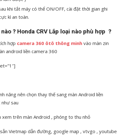
au khi tắt máy có thể ON/OFF, cài đặt thời gian ghi
ực kì an toàn.
 nào ? Honda CRV Lắp loại nào phù hợp ?
tích hợp
camera 360 ôtô thông minh
vào màn zin
àn android liền camera 360
et=”1″]
nh năng nên chọn thay thế sang màn Android liền
t như sau
ần xem trên màn Android , phóng to thu nhỏ
p sẵn Vietmap dẫn đường, google map , vtvgo , youtube