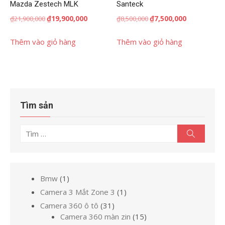
Mazda Zestech MLK
Santeck
Giá
Giá
Giá
Giá
₫
19,900,000
₫
7,500,000
₫
21,900,000
₫
8,500,000
gốc
hiện
gốc
hiện
là:
tại
là:
tại
Thêm vào giỏ hàng
Thêm vào giỏ hàng
₫21,900,000.
là:
₫8,500,000.
là:
₫19,900,000.
₫7,500,000.
Tìm sản
Tìm
Tìm
kiếm
kết
quả
cho:
1
Bmw
1
sản
1
Camera 3 Mắt Zone 3
1
phẩm
sản
31
Camera 360 ô tô
31
phẩm
sản
15
Camera 360 màn zin
15