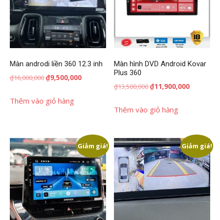
Màn androdi liền 360 12.3 inh
Màn hình DVD Android Kovar
Plus 360
Giá
Giá
₫
9,500,000
₫
16,000,000
Giá
Giá
₫
11,900,000
₫
13,500,000
gốc
hiện
gốc
hiện
là:
tại
Thêm vào giỏ hàng
là:
tại
Thêm vào giỏ hàng
₫16,000,000.
là:
₫13,500,000.
là:
₫9,500,000.
₫11,900,00
Giảm giá!
Giảm giá!