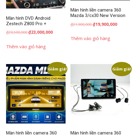
Màn hình liền camera 360
Mazda 3/cx30 New Version
Màn hình DVD Android
Giá
Giá
Zestech Z800 Pro +
₫
19,900,000
₫
21,900,000
gốc
hiện
Giá
Giá
₫
23,000,000
₫
29,500,000
là:
tại
Thêm vào giỏ hàng
gốc
hiện
₫21,900,000.
là:
là:
tại
Thêm vào giỏ hàng
₫19,900,00
₫29,500,000.
là:
₫23,000,000.
Giảm giá!
Giảm giá!
Màn hình liền camera 360
Màn hình liền camera 360