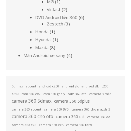
1
phẩm
sản
MG
1
sản
phẩm
2
Vinfast
2
phẩm
sản
6
DVD Android liền 360
6
phẩm
3
sản
Zestech
3
sản
phẩm
1
Honda
1
phẩm
sản
1
Hyundai
1
phẩm
sản
8
Mazda
8
phẩm
sản
4
Màn Android xe sang
4
phẩm
sản
phẩm
5d max
accent
android c250
android glc
android glk
c200
c250
cam 360 ex2
cam 360 geely
cam 360 oto
camera 3 mắt
camera 360 5dmax
camera 360 5dplus
camera 360 accent
camera 360 BYD
camera 360 cho mazda 3
camera 360 cho oto
camera 360 dct
camera 360 do
camera 360 ex2
camera 360 ex5
camera 360 ford