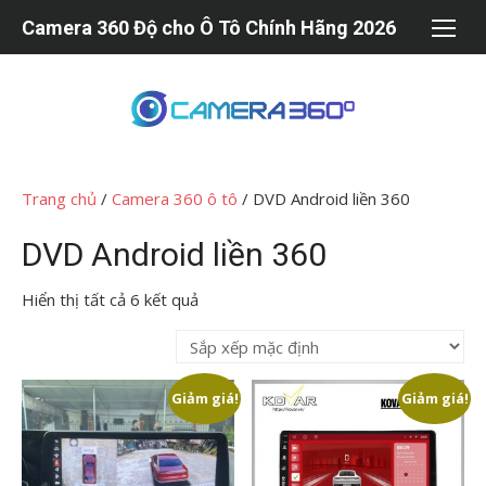
Chuyển
Camera 360 Độ cho Ô Tô Chính Hãng 2026
tới
nội
dung
Trang chủ
/
Camera 360 ô tô
/ DVD Android liền 360
DVD Android liền 360
Hiển thị tất cả 6 kết quả
Giảm giá!
Giảm giá!