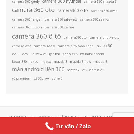
camera 360 hyundai
camera 360 geely
camera 360 mazda 3
camera 360 oto
camera360 o to
camera 360 owin
camera 360 ranger
camera 360 safeview
camera 360 sealion
camera 360 tucson
camera 360 xe hoi
camera 360 ô tô
camera360oto
camera cho xe oto
cx30
camera ex2
camera geely
camera o to toan canh
crv
e200
e250
elivew v5
gac m8
geely ex5
hyundai accent
kovar 360
lexus
mazda
mazda 3
mazda 3 new
mazda 6
màn android liền 360
santeck
vf5
vinfast vf5
y5 premium
z800pro+
zone 3
© 2026 Camera 360 Độ cho Ô Tô Chính Hãng 2026
/
Mã nguồn
WordPress
/
Giao diện thiết kế bởi Design Lab
Tư vấn / Zalo