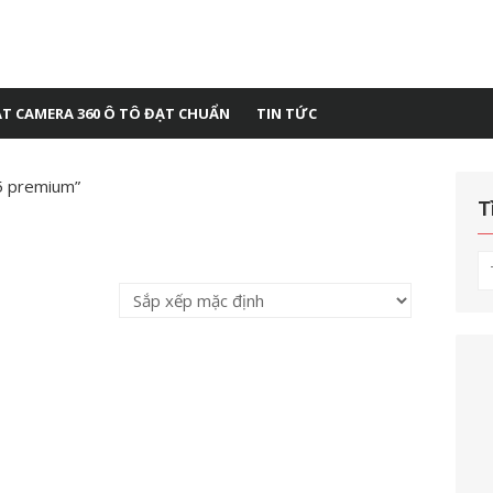
ẶT CAMERA 360 Ô TÔ ĐẠT CHUẨN
TIN TỨC
5 premium”
T
T
kế
q
ch