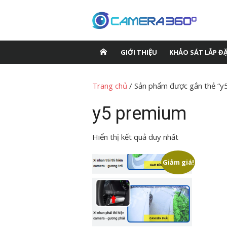
Chuyển
tới
nội
dung
GIỚI THIỆU
KHẢO SÁT LẮP Đ
Trang chủ
/ Sản phẩm được gắn thẻ “y
y5 premium
Hiển thị kết quả duy nhất
Giảm giá!