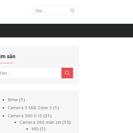
Tìm
Tìm
kiếm
kết
quả
cho:
ìm sản
ìm
Tìm
kiếm
t
uả
o:
1
Bmw
1
sản
1
Camera 3 Mắt Zone 3
1
phẩm
sản
31
Camera 360 ô tô
31
phẩm
sản
15
Camera 360 màn zin
15
1
phẩm
sản
MG
1