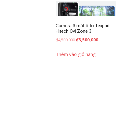
Camera 3 măt ô tô Texpad
Hitech Ovi Zone 3
Giá
Giá
₫
3,500,000
₫
4,500,000
gốc
hiện
là:
tại
Thêm vào giỏ hàng
₫4,500,000.
là:
₫3,500,000.