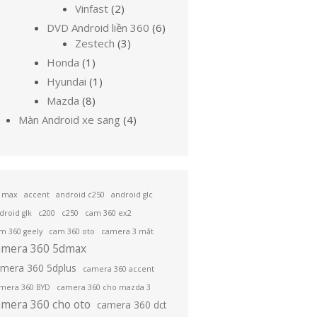
sản
phẩm
2
Vinfast
2
phẩm
sản
6
DVD Android liền 360
6
phẩm
3
sản
Zestech
3
sản
phẩm
1
Honda
1
phẩm
sản
1
Hyundai
1
phẩm
sản
8
Mazda
8
phẩm
sản
4
Màn Android xe sang
4
phẩm
sản
phẩm
 max
accent
android c250
android glc
droid glk
c200
c250
cam 360 ex2
m 360 geely
cam 360 oto
camera 3 mắt
amera 360 5dmax
amera 360 5dplus
camera 360 accent
mera 360 BYD
camera 360 cho mazda 3
amera 360 cho oto
camera 360 dct