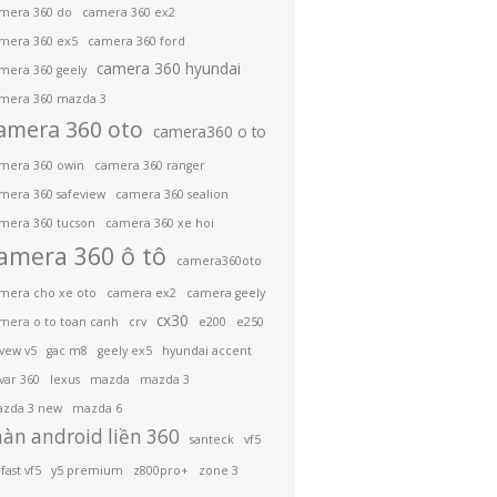
mera 360 do
camera 360 ex2
mera 360 ex5
camera 360 ford
camera 360 hyundai
mera 360 geely
mera 360 mazda 3
amera 360 oto
camera360 o to
mera 360 owin
camera 360 ranger
mera 360 safeview
camera 360 sealion
mera 360 tucson
camera 360 xe hoi
amera 360 ô tô
camera360oto
mera cho xe oto
camera ex2
camera geely
cx30
mera o to toan canh
crv
e200
e250
ivew v5
gac m8
geely ex5
hyundai accent
var 360
lexus
mazda
mazda 3
zda 3 new
mazda 6
àn android liền 360
santeck
vf5
fast vf5
y5 premium
z800pro+
zone 3