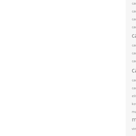
ca
ca
ca
ca
c
ca
ca
ca
c
ca
ca
el
ko
ma
m
vin