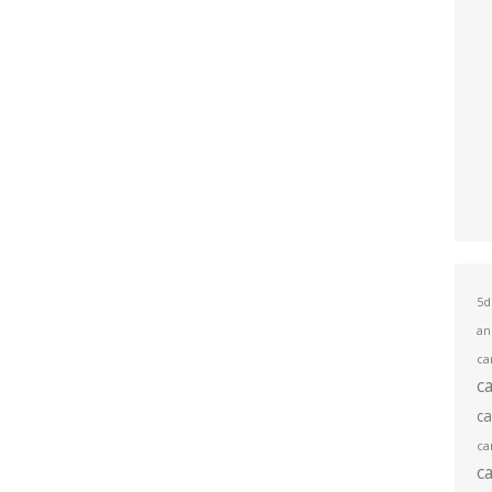
5d
an
ca
c
c
ca
c