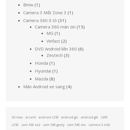
1
Bmw
1
sản
1
Camera 3 Mắt Zone 3
1
phẩm
sản
31
Camera 360 ô tô
31
phẩm
sản
15
Camera 360 màn zin
15
1
phẩm
sản
MG
1
sản
phẩm
2
Vinfast
2
phẩm
sản
6
DVD Android liền 360
6
phẩm
3
sản
Zestech
3
sản
phẩm
1
Honda
1
phẩm
sản
1
Hyundai
1
phẩm
sản
8
Mazda
8
phẩm
sản
4
Màn Android xe sang
4
phẩm
sản
phẩm
5d max
accent
android c250
android glc
android glk
c200
c250
cam 360 ex2
cam 360 geely
cam 360 oto
camera 3 mắt