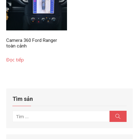
Camera 360 Ford Ranger
toàn cảnh
Đọc tiếp
Tìm sản
Tìm
Tìm
kiếm
kết
quả
cho: