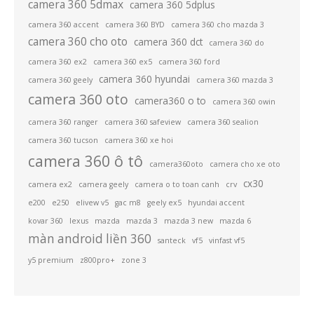
camera 360 5dmax
camera 360 5dplus
camera 360 accent
camera 360 BYD
camera 360 cho mazda 3
camera 360 cho oto
camera 360 dct
camera 360 do
camera 360 ex2
camera 360 ex5
camera 360 ford
camera 360 hyundai
camera 360 geely
camera 360 mazda 3
camera 360 oto
camera360 o to
camera 360 owin
camera 360 ranger
camera 360 safeview
camera 360 sealion
camera 360 tucson
camera 360 xe hoi
camera 360 ô tô
camera360oto
camera cho xe oto
cx30
camera ex2
camera geely
camera o to toan canh
crv
e200
e250
elivew v5
gac m8
geely ex5
hyundai accent
kovar 360
lexus
mazda
mazda 3
mazda 3 new
mazda 6
màn android liền 360
santeck
vf5
vinfast vf5
y5 premium
z800pro+
zone 3