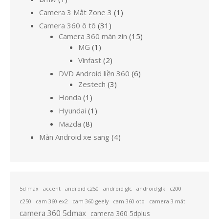
sản
1
Camera 3 Mắt Zone 3
1
phẩm
sản
31
Camera 360 ô tô
31
phẩm
sản
15
Camera 360 màn zin
15
1
phẩm
sản
MG
1
sản
phẩm
2
Vinfast
2
phẩm
sản
6
DVD Android liền 360
6
phẩm
3
sản
Zestech
3
sản
phẩm
1
Honda
1
phẩm
sản
1
Hyundai
1
phẩm
sản
8
Mazda
8
phẩm
sản
4
Màn Android xe sang
4
phẩm
sản
phẩm
5d max
accent
android c250
android glc
android glk
c200
c250
cam 360 ex2
cam 360 geely
cam 360 oto
camera 3 mắt
camera 360 5dmax
camera 360 5dplus