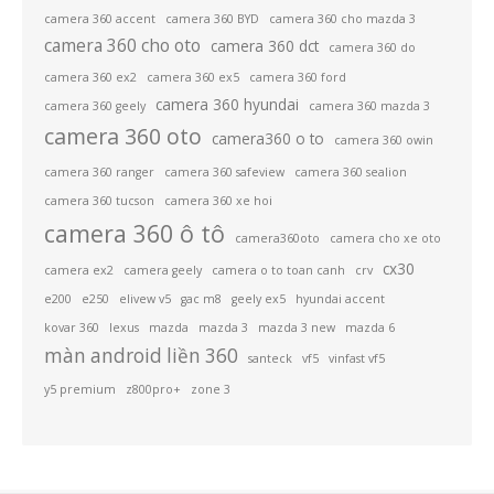
camera 360 accent
camera 360 BYD
camera 360 cho mazda 3
camera 360 cho oto
camera 360 dct
camera 360 do
camera 360 ex2
camera 360 ex5
camera 360 ford
camera 360 hyundai
camera 360 geely
camera 360 mazda 3
camera 360 oto
camera360 o to
camera 360 owin
camera 360 ranger
camera 360 safeview
camera 360 sealion
camera 360 tucson
camera 360 xe hoi
camera 360 ô tô
camera360oto
camera cho xe oto
cx30
camera ex2
camera geely
camera o to toan canh
crv
e200
e250
elivew v5
gac m8
geely ex5
hyundai accent
kovar 360
lexus
mazda
mazda 3
mazda 3 new
mazda 6
màn android liền 360
santeck
vf5
vinfast vf5
y5 premium
z800pro+
zone 3