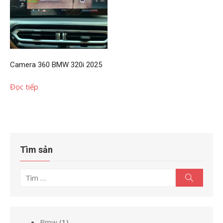
Camera 360 BMW 320i 2025
Đọc tiếp
Tìm sản
Tìm
Tìm
kiếm
kết
quả
cho:
1
Bmw
1