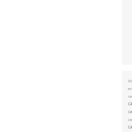
5d
an
ca
c
c
ca
c