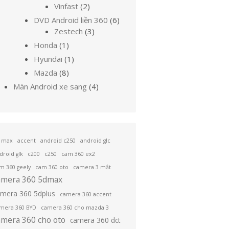
sản
phẩm
2
Vinfast
2
phẩm
sản
6
DVD Android liền 360
6
phẩm
3
sản
Zestech
3
sản
phẩm
1
Honda
1
phẩm
sản
1
Hyundai
1
phẩm
sản
8
Mazda
8
phẩm
sản
4
Màn Android xe sang
4
phẩm
sản
phẩm
 max
accent
android c250
android glc
droid glk
c200
c250
cam 360 ex2
m 360 geely
cam 360 oto
camera 3 mắt
amera 360 5dmax
amera 360 5dplus
camera 360 accent
mera 360 BYD
camera 360 cho mazda 3
amera 360 cho oto
camera 360 dct