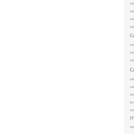
ca
ca
ca
ca
c
ca
ca
ca
c
ca
ca
el
ko
ma
m
vin