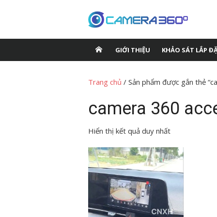
Chuyển
tới
nội
dung
GIỚI THIỆU
KHẢO SÁT LẮP Đ
Trang chủ
/ Sản phẩm được gắn thẻ “c
camera 360 acc
Hiển thị kết quả duy nhất