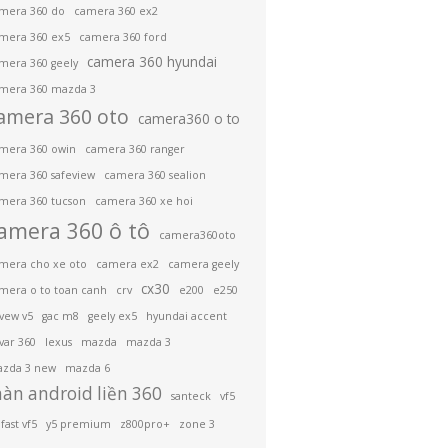
mera 360 do
camera 360 ex2
mera 360 ex5
camera 360 ford
camera 360 hyundai
mera 360 geely
mera 360 mazda 3
amera 360 oto
camera360 o to
mera 360 owin
camera 360 ranger
mera 360 safeview
camera 360 sealion
mera 360 tucson
camera 360 xe hoi
amera 360 ô tô
camera360oto
mera cho xe oto
camera ex2
camera geely
cx30
mera o to toan canh
crv
e200
e250
ivew v5
gac m8
geely ex5
hyundai accent
var 360
lexus
mazda
mazda 3
zda 3 new
mazda 6
àn android liền 360
santeck
vf5
fast vf5
y5 premium
z800pro+
zone 3