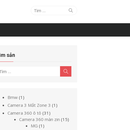
Tìm
Tìm
kiếm
kết
quả
cho:
ìm sản
ìm
Tìm
kiếm
t
uả
o:
1
Bmw
1
sản
1
Camera 3 Mắt Zone 3
1
phẩm
sản
31
Camera 360 ô tô
31
phẩm
sản
15
Camera 360 màn zin
15
1
phẩm
sản
MG
1