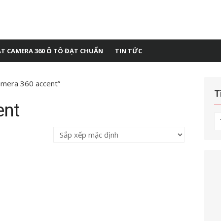
ẶT CAMERA 360 Ô TÔ ĐẠT CHUẨN
TIN TỨC
amera 360 accent”
T
ent
T
kế
q
ch