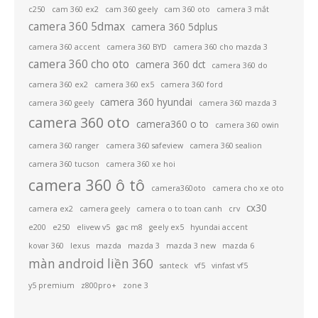
c250
cam 360 ex2
cam 360 geely
cam 360 oto
camera 3 mắt
camera 360 5dmax
camera 360 5dplus
camera 360 accent
camera 360 BYD
camera 360 cho mazda 3
camera 360 cho oto
camera 360 dct
camera 360 do
camera 360 ex2
camera 360 ex5
camera 360 ford
camera 360 hyundai
camera 360 geely
camera 360 mazda 3
camera 360 oto
camera360 o to
camera 360 owin
camera 360 ranger
camera 360 safeview
camera 360 sealion
camera 360 tucson
camera 360 xe hoi
camera 360 ô tô
camera360oto
camera cho xe oto
cx30
camera ex2
camera geely
camera o to toan canh
crv
e200
e250
elivew v5
gac m8
geely ex5
hyundai accent
kovar 360
lexus
mazda
mazda 3
mazda 3 new
mazda 6
màn android liền 360
santeck
vf5
vinfast vf5
y5 premium
z800pro+
zone 3