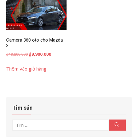
Camera 360 oto cho Mazda
3
Giá
Giá
₫
9,900,000
₫
19,800,000
gốc
hiện
là:
tại
Thêm vào giỏ hàng
₫19,800,000.
là:
₫9,900,000.
Tìm sản
Tìm
Tìm
kiếm
kết