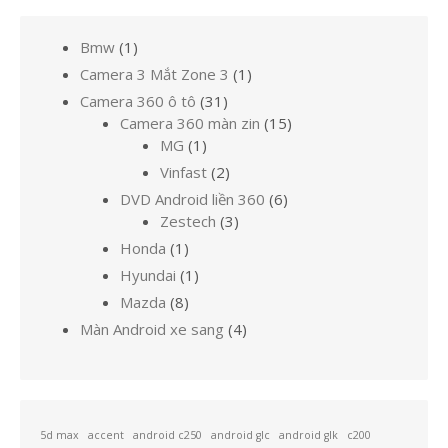
quả
cho:
1
Bmw
1
sản
1
Camera 3 Mắt Zone 3
1
phẩm
sản
31
Camera 360 ô tô
31
phẩm
sản
15
Camera 360 màn zin
15
1
phẩm
sản
MG
1
sản
phẩm
2
Vinfast
2
phẩm
sản
6
DVD Android liền 360
6
phẩm
3
sản
Zestech
3
sản
phẩm
1
Honda
1
phẩm
sản
1
Hyundai
1
phẩm
sản
8
Mazda
8
phẩm
sản
4
Màn Android xe sang
4
phẩm
sản
phẩm
5d max
accent
android c250
android glc
android glk
c200