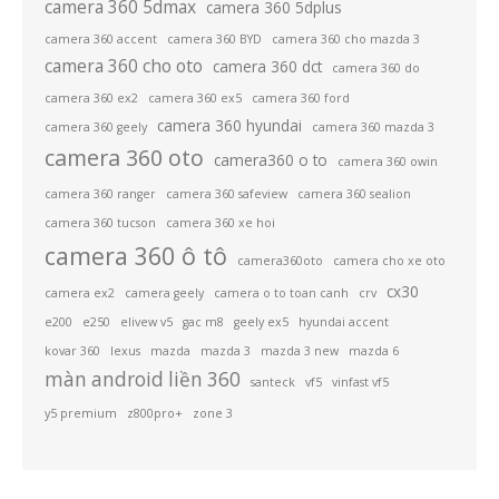
camera 360 5dmax
camera 360 5dplus
camera 360 accent
camera 360 BYD
camera 360 cho mazda 3
camera 360 cho oto
camera 360 dct
camera 360 do
camera 360 ex2
camera 360 ex5
camera 360 ford
camera 360 hyundai
camera 360 geely
camera 360 mazda 3
camera 360 oto
camera360 o to
camera 360 owin
camera 360 ranger
camera 360 safeview
camera 360 sealion
camera 360 tucson
camera 360 xe hoi
camera 360 ô tô
camera360oto
camera cho xe oto
cx30
camera ex2
camera geely
camera o to toan canh
crv
e200
e250
elivew v5
gac m8
geely ex5
hyundai accent
kovar 360
lexus
mazda
mazda 3
mazda 3 new
mazda 6
màn android liền 360
santeck
vf5
vinfast vf5
y5 premium
z800pro+
zone 3