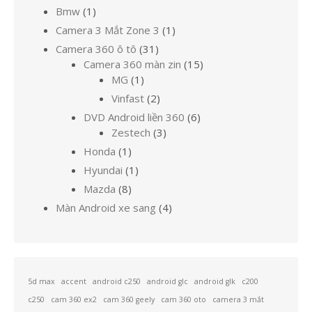
1
Bmw
1
sản
1
Camera 3 Mắt Zone 3
1
phẩm
sản
31
Camera 360 ô tô
31
phẩm
sản
15
Camera 360 màn zin
15
1
phẩm
sản
MG
1
sản
phẩm
2
Vinfast
2
phẩm
sản
6
DVD Android liền 360
6
phẩm
3
sản
Zestech
3
sản
phẩm
1
Honda
1
phẩm
sản
1
Hyundai
1
phẩm
sản
8
Mazda
8
phẩm
sản
4
Màn Android xe sang
4
phẩm
sản
phẩm
5d max
accent
android c250
android glc
android glk
c200
c250
cam 360 ex2
cam 360 geely
cam 360 oto
camera 3 mắt