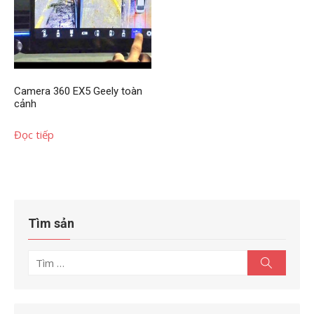
Camera 360 EX5 Geely toàn
cảnh
Đọc tiếp
Tìm sản
Tìm
Tìm
kiếm
kết
quả
cho: