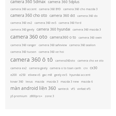
camera 360 5dmax
camera 360 5dplus
camera 360 accent
camera 360 BYD
camera 360 cho mazda 3
camera 360 cho oto
camera 360 dct
camera 360 do
camera 360 ex2
camera 360 ex5
camera 360 ford
camera 360 hyundai
camera 360 geely
camera 360 mazda 3
camera 360 oto
camera360 o to
camera 360 owin
camera 360 ranger
camera 360 safeview
camera 360 sealion
camera 360 tucson
camera 360 xe hoi
camera 360 ô tô
camera360oto
camera cho xe oto
cx30
camera ex2
camera geely
camera o to toan canh
crv
e200
e250
elivew v5
gac m8
geely ex5
hyundai accent
kovar 360
lexus
mazda
mazda 3
mazda 3 new
mazda 6
màn android liền 360
santeck
vf5
vinfast vf5
y5 premium
z800pro+
zone 3