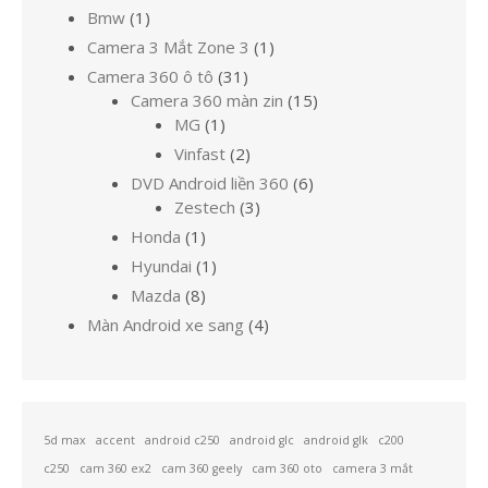
1
Bmw
1
sản
1
Camera 3 Mắt Zone 3
1
phẩm
sản
31
Camera 360 ô tô
31
phẩm
sản
15
Camera 360 màn zin
15
1
phẩm
sản
MG
1
sản
phẩm
2
Vinfast
2
phẩm
sản
6
DVD Android liền 360
6
phẩm
3
sản
Zestech
3
sản
phẩm
1
Honda
1
phẩm
sản
1
Hyundai
1
phẩm
sản
8
Mazda
8
phẩm
sản
4
Màn Android xe sang
4
phẩm
sản
phẩm
5d max
accent
android c250
android glc
android glk
c200
c250
cam 360 ex2
cam 360 geely
cam 360 oto
camera 3 mắt