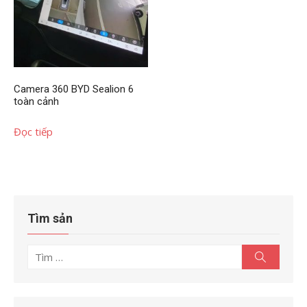
Camera 360 BYD Sealion 6
toàn cảnh
Đọc tiếp
Tìm sản
Tìm
Tìm
kiếm
kết
quả
cho: