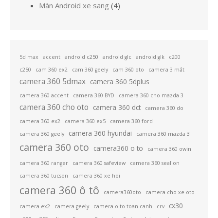
sản
4
Màn Android xe sang
4
phẩm
sản
phẩm
5d max
accent
android c250
android glc
android glk
c200
c250
cam 360 ex2
cam 360 geely
cam 360 oto
camera 3 mắt
camera 360 5dmax
camera 360 5dplus
camera 360 accent
camera 360 BYD
camera 360 cho mazda 3
camera 360 cho oto
camera 360 dct
camera 360 do
camera 360 ex2
camera 360 ex5
camera 360 ford
camera 360 hyundai
camera 360 geely
camera 360 mazda 3
camera 360 oto
camera360 o to
camera 360 owin
camera 360 ranger
camera 360 safeview
camera 360 sealion
camera 360 tucson
camera 360 xe hoi
camera 360 ô tô
camera360oto
camera cho xe oto
cx30
camera ex2
camera geely
camera o to toan canh
crv