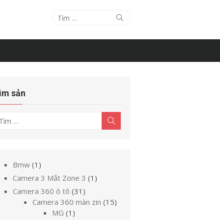
Tìm
Tìm
kiếm
kết
quả
cho:
ìm sản
ìm
Tìm
kiếm
t
uả
o:
1
Bmw
1
sản
1
Camera 3 Mắt Zone 3
1
phẩm
sản
31
Camera 360 ô tô
31
phẩm
sản
15
Camera 360 màn zin
15
1
phẩm
sản
MG
1