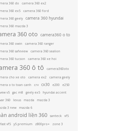
mera 360 do
camera 360 ex2
mera 360 ex5
camera 360 ford
camera 360 hyundai
mera 360 geely
mera 360 mazda 3
amera 360 oto
camera360 o to
mera 360 owin
camera 360 ranger
mera 360 safeview
camera 360 sealion
mera 360 tucson
camera 360 xe hoi
amera 360 ô tô
camera360oto
mera cho xe oto
camera ex2
camera geely
cx30
mera o to toan canh
crv
e200
e250
ivew v5
gac m8
geely ex5
hyundai accent
var 360
lexus
mazda
mazda 3
zda 3 new
mazda 6
àn android liền 360
santeck
vf5
fast vf5
y5 premium
z800pro+
zone 3