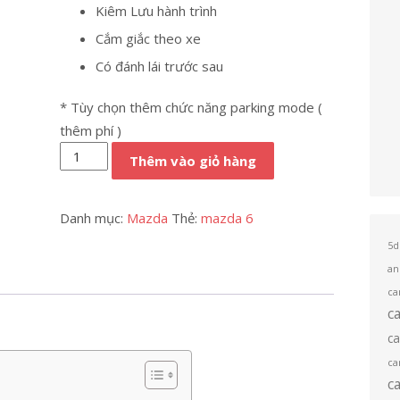
₫9,900,000.
Kiêm Lưu hành trình
Cắm giắc theo xe
Có đánh lái trước sau
* Tùy chọn thêm chức năng parking mode (
thêm phí )
Camera
Thêm vào giỏ hàng
360
oto
Danh mục:
Mazda
Thẻ:
mazda 6
cho
Mazda
5d
mazda
an
6
ca
c
số
lượng
c
ca
c