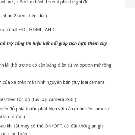
 xe , kiêm lưu hành trình 4 phía tự ghi đè
nhan 2 bên , tiến , lùi )
cao từ full HD , HDMI , AHD
hỗ trợ cổng tín hiệu kết nối giúp tích hợp thêm tùy
nh lái (hỗ trợ xe có cân bằng điện tử và option mở rộng
m của xe trên màn hình nguyên bản (tùy loại camera
60 theo tốc độ (tùy loại camera 360 )
biến đỗ phía trước phát hiện vật cản (màn liền camera
i làm được )
au khi tắt máy có thể ON/OFF, cài đặt thời gian ghi
ực kì an toàn.