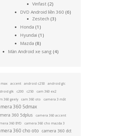
sản
phẩm
2
Vinfast
2
phẩm
sản
6
DVD Android liền 360
6
phẩm
3
sản
Zestech
3
sản
phẩm
1
Honda
1
phẩm
sản
1
Hyundai
1
phẩm
sản
8
Mazda
8
phẩm
sản
4
Màn Android xe sang
4
phẩm
sản
phẩm
 max
accent
android c250
android glc
droid glk
c200
c250
cam 360 ex2
m 360 geely
cam 360 oto
camera 3 mắt
amera 360 5dmax
amera 360 5dplus
camera 360 accent
mera 360 BYD
camera 360 cho mazda 3
amera 360 cho oto
camera 360 dct