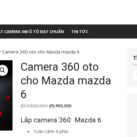
ẶT CAMERA 360 Ô TÔ ĐẠT CHUẨN
TIN TỨC
/ Camera 360 oto cho Mazda mazda 6
T
Camera 360 oto
T
cho Mazda mazda
kế
q
6
ch
Giá
Giá
₫
19,800,000
₫
9,900,000
gốc
hiện
Lắp camera 360 Mazda 6
là:
tại
₫19,800,000.
là:
Toàn cảnh 4 phía