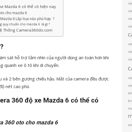
ca
xe Mazda 6 có thể có hiện nay
ca
 oto cho mazda 6
 Mazda 6 Lắp loại nào phù hợp ?
ca
g quy chuẩn cho mazda 6 là gì ?
ca
 Hệ Thông Camera360do.com
c
ca
ì?
ca
ám sát hỗ trợ tầm nhìn của người dùng an toàn hơn khi
ca
g quanh xe ô tô khi di chuyển.
c
ca
u và 2 bên gương chiếu hậu. Mắt của camera đều được
ca
 độ nét cao phù
el
mera 360 độ xe Mazda 6 có thể có
ko
ma
m
ra 360 oto cho mazda 6
vin