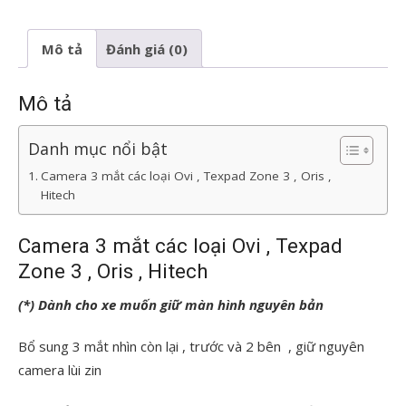
Texpad
Hitech
Mô tả
Đánh giá (0)
Ovi
Zone
Mô tả
3
số
Danh mục nổi bật
lượng
Camera 3 mắt các loại Ovi , Texpad Zone 3 , Oris ,
Hitech
Camera 3 mắt các loại Ovi , Texpad
Zone 3 , Oris , Hitech
(*) Dành cho xe muốn giữ màn hình nguyên bản
Bổ sung 3 mắt nhìn còn lại , trước và 2 bên , giữ nguyên
camera lùi zin