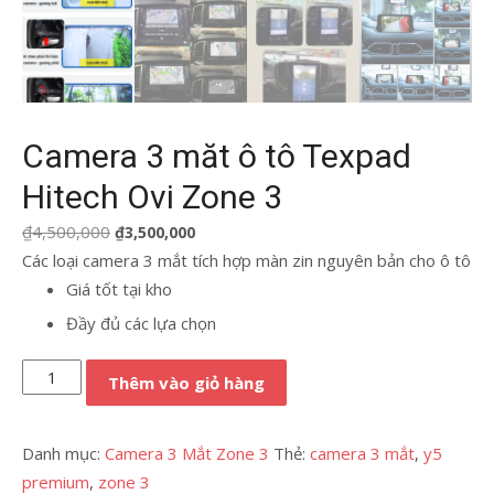
Camera 3 măt ô tô Texpad
Hitech Ovi Zone 3
Giá
Giá
₫
4,500,000
₫
3,500,000
gốc
hiện
Các loại camera 3 mắt tích hợp màn zin nguyên bản cho ô tô
là:
tại
Giá tốt tại kho
₫4,500,000.
là:
Đầy đủ các lựa chọn
₫3,500,000.
Camera
Thêm vào giỏ hàng
3
măt
Danh mục:
Camera 3 Mắt Zone 3
Thẻ:
camera 3 mắt
,
y5
ô
premium
,
zone 3
tô