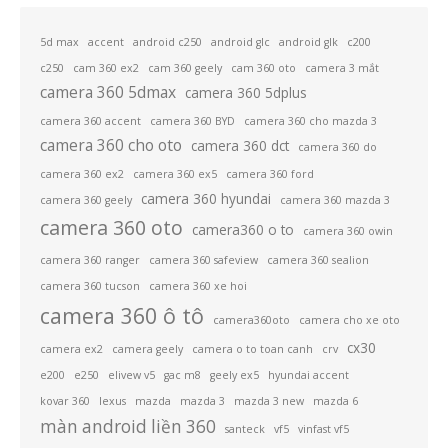
5d max
accent
android c250
android glc
android glk
c200
c250
cam 360 ex2
cam 360 geely
cam 360 oto
camera 3 mắt
camera 360 5dmax
camera 360 5dplus
camera 360 accent
camera 360 BYD
camera 360 cho mazda 3
camera 360 cho oto
camera 360 dct
camera 360 do
camera 360 ex2
camera 360 ex5
camera 360 ford
camera 360 hyundai
camera 360 geely
camera 360 mazda 3
camera 360 oto
camera360 o to
camera 360 owin
camera 360 ranger
camera 360 safeview
camera 360 sealion
camera 360 tucson
camera 360 xe hoi
camera 360 ô tô
camera360oto
camera cho xe oto
cx30
camera ex2
camera geely
camera o to toan canh
crv
e200
e250
elivew v5
gac m8
geely ex5
hyundai accent
kovar 360
lexus
mazda
mazda 3
mazda 3 new
mazda 6
màn android liền 360
santeck
vf5
vinfast vf5