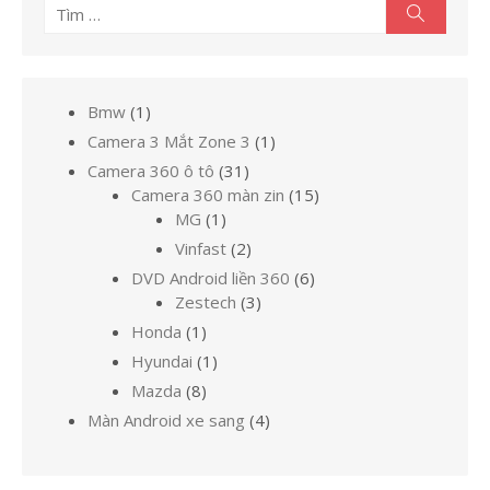
Tìm
Tìm
kiếm
kết
quả
cho:
1
Bmw
1
sản
1
Camera 3 Mắt Zone 3
1
phẩm
sản
31
Camera 360 ô tô
31
phẩm
sản
15
Camera 360 màn zin
15
1
phẩm
sản
MG
1
sản
phẩm
2
Vinfast
2
phẩm
sản
6
DVD Android liền 360
6
phẩm
3
sản
Zestech
3
sản
phẩm
1
Honda
1
phẩm
sản
1
Hyundai
1
phẩm
sản
8
Mazda
8
phẩm
sản
4
Màn Android xe sang
4
phẩm
sản
phẩm