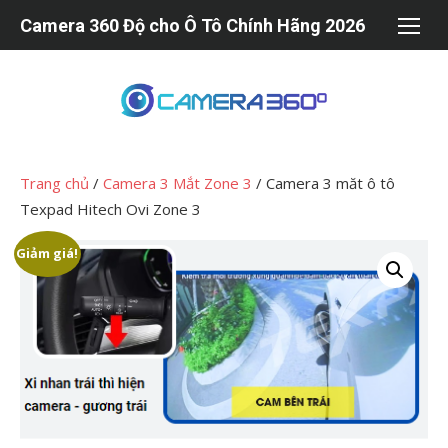
Chuyển
Camera 360 Độ cho Ô Tô Chính Hãng 2026
tới
nội
dung
Trang chủ
/
Camera 3 Mắt Zone 3
/ Camera 3 măt ô tô
Texpad Hitech Ovi Zone 3
Giảm giá!