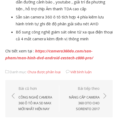
dẫn đường cảnh báo , youtube , giải trí đa phương
tiện , hỗ trợ chíp Âm thanh TDA cao cấp
Sẵn sàn camera 360 ô tô tích hợp 4 phía kiêm lưu
hành trình tự ghi đè độ phân giải siêu nét AHD
Bổ sung công nghệ giám sát oline từ xa qua điện thoại
cả 4 mắt camera kèm định vị thông minh
Chi tiết xem tại :
https://camera360do.com/san-
pham/man-hinh-dvd-android-zestech-z800-pro/
Danh mục:
Chưa được phân loại
Viết bình luận
Điều
Bài cũ hơn
Bài tiếp theo
hướng
CÔNG NGHỆ CAMERA
NÂNG CẤP CAMERA
bài
360 Ô TÔ IKA 5D MAX
360 OTO CHO
MỚI NHẤT HIỆN NAY
SORENTO 2017
viết