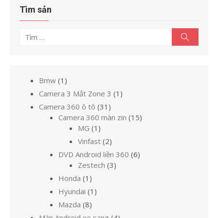
Tìm sản
Tìm
Tìm
kiếm
kết
quả
cho:
1
Bmw
1
sản
1
Camera 3 Mắt Zone 3
1
phẩm
sản
31
Camera 360 ô tô
31
phẩm
sản
15
Camera 360 màn zin
15
1
phẩm
sản
MG
1
sản
phẩm
2
Vinfast
2
phẩm
sản
6
DVD Android liền 360
6
phẩm
3
sản
Zestech
3
sản
phẩm
1
Honda
1
phẩm
sản
1
Hyundai
1
phẩm
sản
8
Mazda
8
phẩm
sản
4
Màn Android xe sang
4