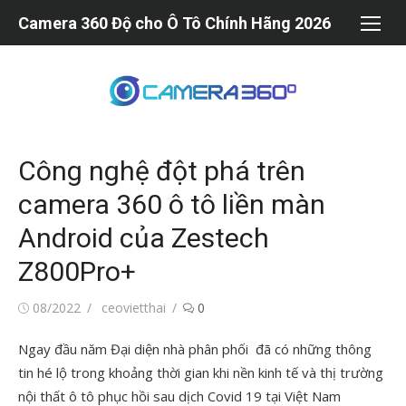
Chuyển
Camera 360 Độ cho Ô Tô Chính Hãng 2026
tới
nội
dung
Công nghệ đột phá trên
camera 360 ô tô liền màn
Android của Zestech
Z800Pro+
Đăng
Tác
08/2022
ceovietthai
0
vào
giả
Ngay đầu năm Đại diện nhà phân phối đã có những thông
tin hé lộ trong khoảng thời gian khi nền kinh tế và thị trường
nội thất ô tô phục hồi sau dịch Covid 19 tại Việt Nam