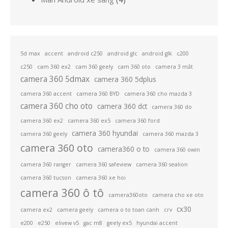
phẩm
sản
phẩm
5d max
accent
android c250
android glc
android glk
c200
c250
cam 360 ex2
cam 360 geely
cam 360 oto
camera 3 mắt
camera 360 5dmax
camera 360 5dplus
camera 360 accent
camera 360 BYD
camera 360 cho mazda 3
camera 360 cho oto
camera 360 dct
camera 360 do
camera 360 ex2
camera 360 ex5
camera 360 ford
camera 360 hyundai
camera 360 geely
camera 360 mazda 3
camera 360 oto
camera360 o to
camera 360 owin
camera 360 ranger
camera 360 safeview
camera 360 sealion
camera 360 tucson
camera 360 xe hoi
camera 360 ô tô
camera360oto
camera cho xe oto
cx30
camera ex2
camera geely
camera o to toan canh
crv
e200
e250
elivew v5
gac m8
geely ex5
hyundai accent